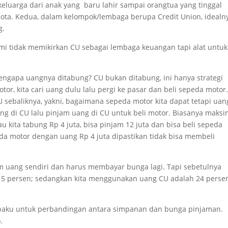
eluarga dari anak yang baru lahir sampai orangtua yang tinggal
ta. Kedua, dalam kelompok/lembaga berupa Credit Union, idealn
g.
i tidak memikirkan CU sebagai lembaga keuangan tapi alat untuk
.
mengapa uangnya ditabung? CU bukan ditabung, ini hanya strategi
or, kita cari uang dulu lalu pergi ke pasar dan beli sepeda motor
U sebaliknya, yakni, bagaimana sepeda motor kita dapat tetapi uan
ng di CU lalu pinjam uang di CU untuk beli motor. Biasanya maksi
lau kita tabung Rp 4 juta, bisa pinjam 12 juta dan bisa beli sepeda
eda motor dengan uang Rp 4 juta dipastikan tidak bisa membeli
jam uang sendiri dan harus membayar bunga lagi. Tapi sebetulnya
 15 persen; sedangkan kita menggunakan uang CU adalah 24 perse
 baku untuk perbandingan antara simpanan dan bunga pinjaman.
.