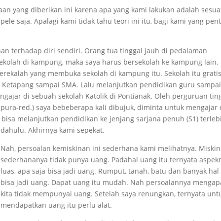
an yang diberikan ini karena apa yang kami lakukan adalah sesua
ele saja. Apalagi kami tidak tahu teori ini itu, bagi kami yang pen
an terhadap diri sendiri. Orang tua tinggal jauh di pedalaman
sekolah di kampung, maka saya harus bersekolah ke kampung lain. 
erekalah yang membuka sekolah di kampung itu. Sekolah itu gratis
n Ketapang sampai SMA. Lalu melanjutkan pendidikan guru sampa
gajar di sebuah sekolah Katolik di Pontianak. Oleh perguruan tin
gpura-red.) saya bebeberapa kali dibujuk, diminta untuk mengajar 
 bisa melanjutkan pendidikan ke jenjang sarjana penuh (S1) terleb
dahulu. Akhirnya kami sepekat.
Nah, persoalan kemiskinan ini sederhana kami melihatnya. Miskin
sederhananya tidak punya uang. Padahal uang itu ternyata aspek
luas, apa saja bisa jadi uang. Rumput, tanah, batu dan banyak hal
bisa jadi uang. Dapat uang itu mudah. Nah persoalannya mengap
kita tidak mempunyai uang. Setelah saya renungkan, ternyata unt
mendapatkan uang itu perlu alat.