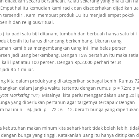
an dilakukan secara bersamaan. Kalau sekarang yang dilakukan h
. Empat hal itu kemudian kami racik dan disederhakan dijadikan ua
 tersendiri. Kami membuat produk CU itu menjadi empat pokok.
enih dan religious/ritual.
 jika padi satu biji ditanam, tumbuh dan berbuah hanya satu biji
a produk benih itu harus dirancang berkembang. Ukuran uang
laman kami bisa mengembangkan uang ini lima belas persen
ersen jadi uang berkembang. Dengan 15% pertahun itu maka seti
kali lipat atau 100 persen. Dengan Rp.2.000 perhari terus
adi Rp 1 miliar.
 kita dalam produk yang dikategorikan sebagai benih. Rumus 7
bangkan dalam jangka waktu tertentu dengan rumus p = 72:n; p 
ycat Marketing 101
). Misalnya kita perlu menggandakan uang 2x li
unga yang diperlukan pertahun agar targetnya tercapai? Dengan
 hal ini n = 6). Jadi p = 72 : 6 = 12, berarti bunga yang diperlukan
kebutuhan makan minum kita sehari-hari; tidak boleh lebih, tida
u dengan bunga yang tinggi. Katakanlah uang itu hanya dititipkan d