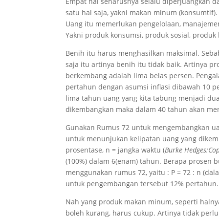
Empat hal seharusnya selalu diperjuangkan d
satu hal saja, yakni makan minum (konsumtif)
Uang itu memerlukan pengelolaan, manajemen
Yakni produk konsumsi, produk sosial, produk b
Benih itu harus menghasilkan maksimal. Sebab
saja itu artinya benih itu tidak baik. Artiny
berkembang adalah lima belas persen. Penga
pertahun dengan asumsi inflasi dibawah 10 p
lima tahun uang yang kita tabung menjadi dua 
dikembangkan maka dalam 40 tahun akan menj
Gunakan Rumus 72 untuk mengembangkan uang
untuk menunjukan kelipatan uang yang dikem
prosentase, n = jangka waktu (
Burke Hedges:Cop
(100%) dalam 6(enam) tahun. Berapa prosen b
menggunakan rumus 72, yaitu : P = 72 : n (dalam
untuk pengembangan tersebut 12% pertahun.
Nah yang produk makan minum, seperti halnya 
boleh kurang, harus cukup. Artinya tidak perl