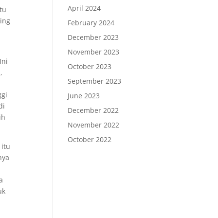
April 2024
tu
ting
February 2024
December 2023
November 2023
Ini
October 2023
,
September 2023
i
ggi
June 2023
di
December 2022
ih
November 2022
October 2022
 itu
nya
a
uk