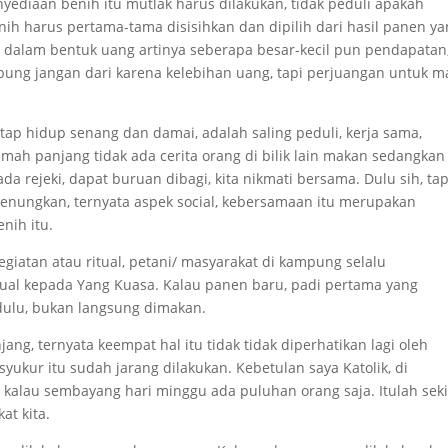
yediaan benih itu mutlak harus dilakukan, tidak peduli apakah
nih harus pertama-tama disisihkan dan dipilih dari hasil panen y
n dalam bentuk uang artinya seberapa besar-kecil pun pendapatan
bung jangan dari karena kelebihan uang, tapi perjuangan untuk m
tap hidup senang dan damai, adalah saling peduli, kerja sama,
umah panjang tidak ada cerita orang di bilik lain makan sedangkan
a ada rejeki, dapat buruan dibagi, kita nikmati bersama. Dulu sih, tap
irenungkan, ternyata aspek social, kebersamaan itu merupakan
nih itu.
iatan atau ritual, petani/ masyarakat di kampung selalu
itual kepada Yang Kuasa. Kalau panen baru, padi pertama yang
ulu, bukan langsung dimakan.
ng, ternyata keempat hal itu tidak tidak diperhatikan lagi oleh
rsyukur itu sudah jarang dilakukan. Kebetulan saya Katolik, di
 kalau sembayang hari minggu ada puluhan orang saja. Itulah seki
t kita.