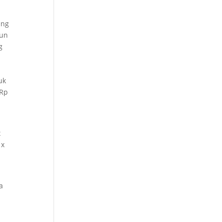
ang
hun
g
uk
 Rp
x
 x
a