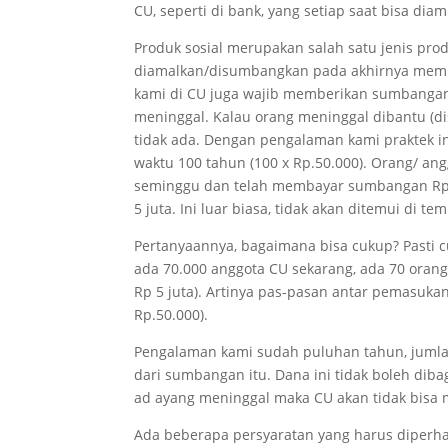
CU, seperti di bank, yang setiap saat bisa diam
Produk sosial merupakan salah satu jenis produ
diamalkan/disumbangkan pada akhirnya memban
kami di CU juga wajib memberikan sumbangan 
meninggal. Kalau orang meninggal dibantu (dis
tidak ada. Dengan pengalaman kami praktek in
waktu 100 tahun (100 x Rp.50.000). Orang/ a
seminggu dan telah membayar sumbangan Rp. 
5 juta. Ini luar biasa, tidak akan ditemui di tem
Pertanyaannya, bagaimana bisa cukup? Pasti cu
ada 70.000 anggota CU sekarang, ada 70 orang
Rp 5 juta). Artinya pas-pasan antar pemasuk
Rp.50.000).
Pengalaman kami sudah puluhan tahun, jumlah
dari sumbangan itu. Dana ini tidak boleh diba
ad ayang meninggal maka CU akan tidak bisa
Ada beberapa persyaratan yang harus diperhat