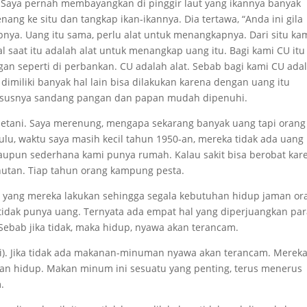
Saya pernah membayangkan di pinggir laut yang ikannya banyak
nang ke situ dan tangkap ikan-ikannya. Dia tertawa, “Anda ini gila
bnya. Uang itu sama, perlu alat untuk menangkapnya. Dari situ ka
al saat itu adalah alat untuk menangkap uang itu. Bagi kami CU itu
gan seperti di perbankan. CU adalah alat. Sebab bagi kami CU ada
 dimiliki banyak hal lain bisa dilakukan karena dengan uang itu
ususnya sandang pangan dan papan mudah dipenuhi.
petani. Saya merenung, mengapa sekarang banyak uang tapi orang
lu, waktu saya masih kecil tahun 1950-an, mereka tidak ada uang
alaupun sederhana kami punya rumah. Kalau sakit bisa berobat kar
hutan. Tiap tahun orang kampung pesta.
a yang mereka lakukan sehingga segala kebutuhan hidup jaman or
tidak punya uang. Ternyata ada empat hal yang diperjuangkan pa
 Sebab jika tidak, maka hidup, nyawa akan terancam.
). Jika tidak ada makanan-minuman nyawa akan terancam. Merek
n hidup. Makan minum ini sesuatu yang penting, terus menerus
.