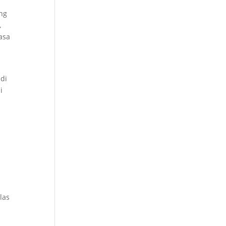
ang
,
asa
 di
i
las