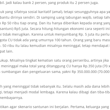
bil. Jadi kalau bank 2 persen, yang produk itu 2 persen juga.
k yang sifatnya sosial karitatif (amal), tetapi sesungguhnya apa y
tu dirinya sendiri. Di samping uang tabungan wajib, setiap ta
Rp 50 ribu tiap orang. Dan itu hanya diberikan kepada orang yan
antuni) Rp5 juta. Secara hitung-hitungan ekonomi cara seperti ini
i tidak merugikan. Karena untuk menyumbang Rp. 5 juta itu perlu
nggota CU tidak ada yang umurnya 100 tahun. Orang yang baru mas
50 ribu itu lalau kemudian misalnya meninggal, tetap mendapat
pat lain.
kup. Misalnya tingkat kematian satu orang perseribu, artinya jika
 meninggal maka total yang ditanggung CU hanya Rp.350 juta (70 
an sumbangan dan pengeluaran sama, yakni Rp 350.000.000 (70.000
 yang meninggal tidak sebanyak itu. Selalu masih ada dana lebih
gi, tetapi menjadi modal lembaga. Karena kalau dibagi dan tiba-tib
 membayarnya.
ikan agar skenario santunan ini berjalan. Pertama, keluarga yang