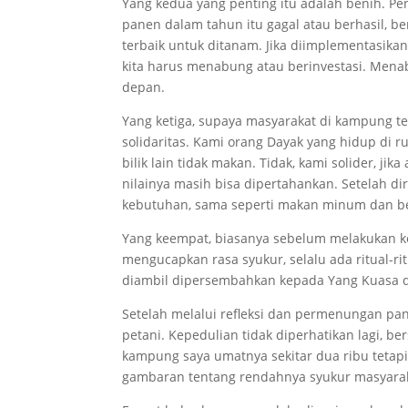
Yang kedua yang penting itu adalah benih. Pen
panen dalam tahun itu gagal atau berhasil, be
terbaik untuk ditanam. Jika diimplementasika
kita harus menabung atau berinvestasi. Mena
depan.
Yang ketiga, supaya masyarakat di kampung te
solidaritas. Kami orang Dayak yang hidup di r
bilik lain tidak makan. Tidak, kami solider, jik
nilainya masih bisa dipertahankan. Setelah d
kebutuhan, sama seperti makan minum dan be
Yang keempat, biasanya sebelum melakukan keg
mengucapkan rasa syukur, selalu ada ritual-r
diambil dipersembahkan kepada Yang Kuasa d
Setelah melalui refleksi dan permenungan panja
petani. Kepedulian tidak diperhatikan lagi, be
kampung saya umatnya sekitar dua ribu tetapi
gambaran tentang rendahnya syukur masyaraka