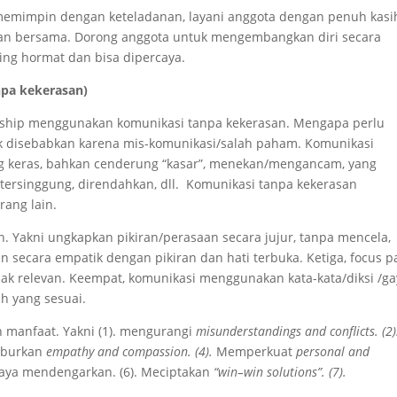
 memimpin dengan keteladanan, layani anggota dengan penuh kasi
san bersama. Dorong anggota untuk mengembangkan diri secara
ing hormat dan bisa dipercaya.
pa kekerasan)
rship menggunakan komunikasi tanpa kekerasan. Mengapa perlu
k disebabkan karena mis-komunikasi/salah paham. Komunikasi
ng keras, bahkan cenderung “kasar”, menekan/mengancam, yang
tersinggung, direndahkan, dll. Komunikasi tanpa kekerasan
ang lain.
. Yakni ungkapkan pikiran/perasaan secara jujur, tanpa mencela,
secara empatik dengan pikiran dan hati terbuka. Ketiga, focus 
ak relevan. Keempat, komunikasi menggunakan kata-kata/diksi /g
h yang sesuai.
 manfaat. Yakni (1). mengurangi
misunderstandings and conflicts. (2)
yuburkan
empathy and compassion. (4).
Memperkuat
personal and
a mendengarkan. (6). Meciptakan
“win–win solutions”. (7).