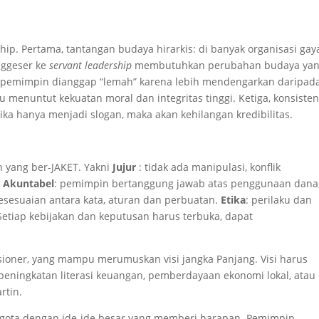
ip. Pertama, tantangan budaya hirarkis: di banyak organisasi gay
nggeser ke
servant leadership
membutuhkan perubahan budaya ya
ko pemimpin dianggap “lemah” karena lebih mendengarkan daripad
 menuntut kekuatan moral dan integritas tinggi. Ketiga, konsisten
 jika hanya menjadi slogan, maka akan kehilangan kredibilitas.
 yang ber-JAKET. Yakni
Jujur
: tidak ada manipulasi, konflik
.
Akuntabel
: pemimpin bertanggung jawab atas penggunaan dana
kesesuaian antara kata, aturan dan perbuatan.
Etika
: perilaku dan
Setiap kebijakan dan keputusan harus terbuka, dapat
ioner, yang mampu merumuskan visi jangka Panjang. Visi harus
peningkatan literasi keuangan, pemberdayaan ekonomi lokal, atau
rtin.
ota dengan ide-ide besar yang memberi harapan. Pemimpin