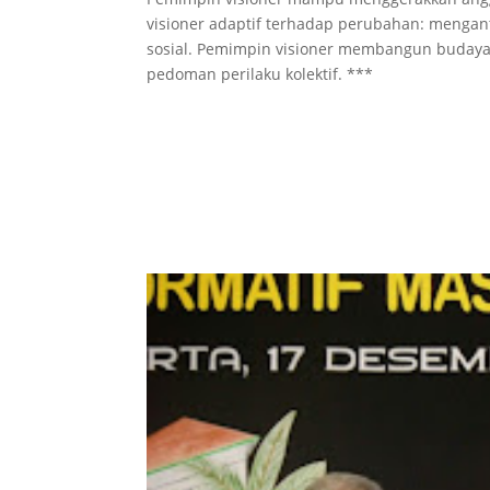
visioner adaptif terhadap perubahan: menganti
sosial. Pemimpin visioner membangun budaya or
pedoman perilaku kolektif. ***