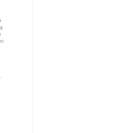
a
ng
a
si:
,