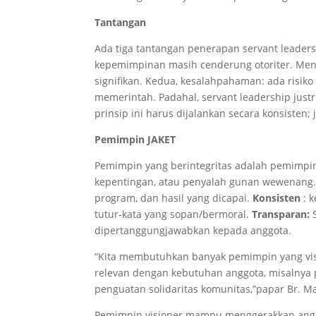
Tantangan
Ada tiga tantangan penerapan servant leadersh
kepemimpinan masih cenderung otoriter. Me
signifikan. Kedua, kesalahpahaman: ada risi
memerintah. Padahal, servant leadership justru
prinsip ini harus dijalankan secara konsisten;
Pemimpin JAKET
Pemimpin yang berintegritas adalah pemimpin
kepentingan, atau penyalah gunan wewenang
program, dan hasil yang dicapai.
Konsisten
: 
tutur-kata yang sopan/bermoral.
Transparan:
dipertanggungjawabkan kepada anggota.
“Kita membutuhkan banyak pemimpin yang vis
relevan dengan kebutuhan anggota, misalnya 
penguatan solidaritas komunitas,”papar Br. Ma
Pemimpin visioner mampu menggerakkan angg