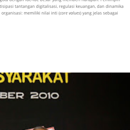
sipasi tantangan digitalisasi, regulasi keuangan, dan dinamika
ganisasi: memiliki nilai inti (
core values
) yang jelas sebagai