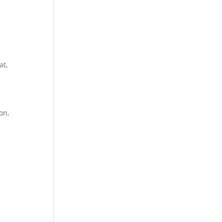
at,
on,