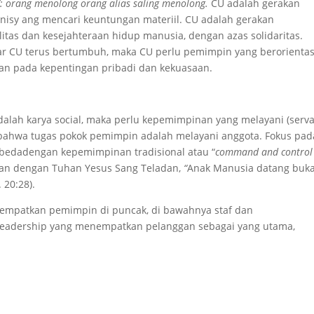
”: orang menolong orang alias saling menolong.
CU adalah gerakan
isy ang mencari keuntungan materiil. CU adalah gerakan
tas dan kesejahteraan hidup manusia, dengan azas solidaritas.
 Agar CU terus bertumbuh, maka CU perlu pemimpin yang berorientas
n pada kepentingan pribadi dan kekuasaan.
dalah karya social, maka perlu kepemimpinan yang melayani (serv
 bahwa tugas pokok pemimpin adalah melayani anggota. Fokus pad
bedadengan kepemimpinan tradisional atau “
command and control
alan dengan Tuhan Yesus Sang Teladan,
“
Anak Manusia datang buk
 20:28).
nempatkan pemimpin di puncak, di bawahnya staf dan
 leadership yang menempatkan pelanggan sebagai yang utama,