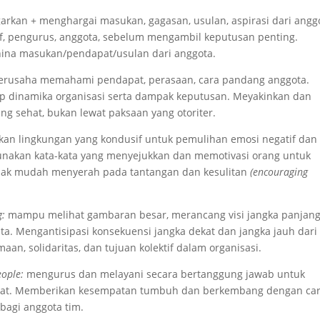
an + menghargai masukan, gagasan, usulan, aspirasi dari angg
f, pengurus, anggota, sebelum mengambil keputusan penting.
ina masukan/pendapat/usulan dari anggota.
rusaha memahami pendapat, perasaan, cara pandang anggota.
ap dinamika organisasi serta dampak keputusan. Meyakinkan dan
g sehat, bukan lewat paksaan yang otoriter.
n lingkungan yang kondusif untuk pemulihan emosi negatif dan
unakan kata-kata yang menyejukkan dan memotivasi orang untuk
tidak mudah menyerah pada tantangan dan kesulitan
(encouraging
g:
mampu melihat gambaran besar, merancang visi jangka panjang
 Mengantisipasi konsekuensi jangka dekat dan jangka jauh dari
an, solidaritas, dan tujuan kolektif dalam organisasi.
eople:
mengurus dan melayani secara bertanggung jawab untuk
akat. Memberikan kesempatan tumbuh dan berkembang dengan ca
bagi anggota tim.