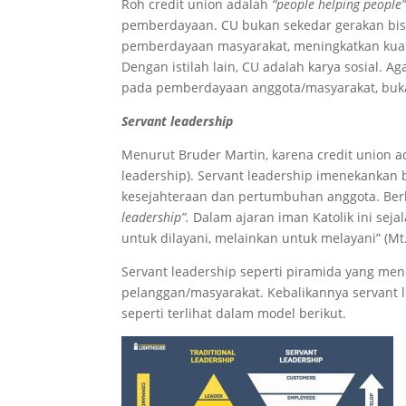
Roh credit union adalah
“people helping people
pemberdayaan. CU bukan sekedar gerakan bisn
pemberdayaan masyarakat, meningkatkan kuali
Dengan istilah lain, CU adalah karya sosial.
pada pemberdayaan anggota/masyarakat, buka
Servant leadership
Menurut Bruder Martin, karena credit union a
leadership). Servant leadership imenekankan
kesejahteraan dan pertumbuhan anggota. Ber
leadership”.
Dalam ajaran iman Katolik ini sej
untuk dilayani, melainkan untuk melayani” (Mt.
Servant leadership seperti piramida yang me
pelanggan/masyarakat. Kebalikannya servant
seperti terlihat dalam model berikut.