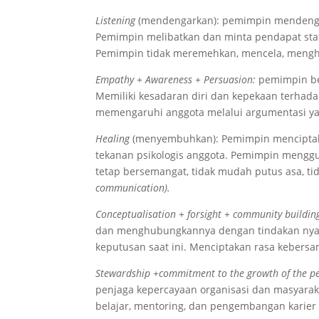
Listening
(mendengarkan): pemimpin mendengark
Pemimpin melibatkan dan minta pendapat sta
Pemimpin tidak meremehkan, mencela, mengh
Empathy + Awareness + Persuasion:
pemimpin be
Memiliki kesadaran diri dan kepekaan terhad
memengaruhi anggota melalui argumentasi yan
Healing
(menyembuhkan): Pemimpin menciptaka
tekanan psikologis anggota. Pemimpin mengg
tetap bersemangat, tidak mudah putus asa, 
communication).
Conceptualisation + forsight + community buildin
dan menghubungkannya dengan tindakan nyata.
keputusan saat ini. Menciptakan rasa kebersama
Stewardship +commitment to the growth of the p
penjaga kepercayaan organisasi dan masyar
belajar, mentoring, dan pengembangan karier 