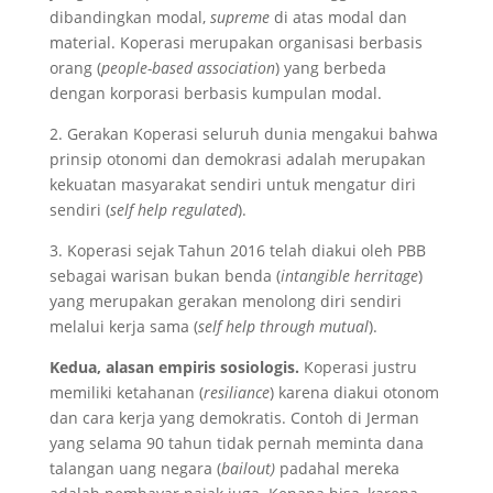
dibandingkan modal,
supreme
di atas modal dan
material. Koperasi merupakan organisasi berbasis
orang (
people-based association
) yang berbeda
dengan korporasi berbasis kumpulan modal.
2. Gerakan Koperasi seluruh dunia mengakui bahwa
prinsip otonomi dan demokrasi adalah merupakan
kekuatan masyarakat sendiri untuk mengatur diri
sendiri (
self help regulated
).
3. Koperasi sejak Tahun 2016 telah diakui oleh PBB
sebagai warisan bukan benda (
intangible herritage
)
yang merupakan gerakan menolong diri sendiri
melalui kerja sama (
self help through mutual
).
Kedua, alasan e
mpiris
s
osiologis
.
Koperasi justru
memiliki ketahanan (
resiliance
) karena diakui otonom
dan cara kerja yang demokratis. Contoh di Jerman
yang selama 90 tahun tidak pernah meminta dana
talangan uang negara (
bailout)
padahal mereka