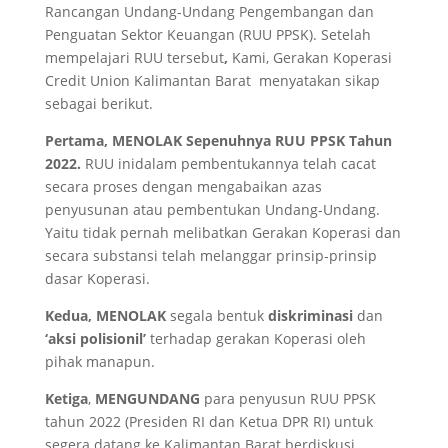
Rancangan Undang-Undang Pengembangan dan
Penguatan Sektor Keuangan (RUU PPSK). Setelah
mempelajari RUU tersebut
,
Kami, Gerakan Koperasi
Credit Union Kalimantan Barat menyatakan sikap
sebagai berikut.
Pertama,
M
ENOLAK S
epenuhnya RUU PPSK Tahun
2022
.
RUU inidalam pembentukannya telah cacat
secara proses dengan mengabaikan azas
penyusunan atau pembentukan Undang-Undang.
Yaitu tidak pernah melibatkan Gerakan Koperasi dan
secara substansi telah melanggar prinsip-prinsip
dasar Koperasi.
Kedua,
M
ENOLAK
segala bentuk
d
iskriminasi
dan
‘aksi polisionil’
terhadap gerakan Koperasi oleh
pihak manapun.
Ketiga
,
MENGUNDANG
para penyusun RUU PPSK
tahun 2022 (Presiden RI dan Ketua DPR RI) untuk
segera datang ke Kalimantan Barat berdiskusi