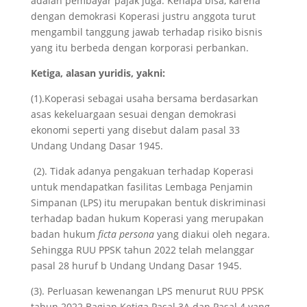
adalah pembayar pajak juga. Kenapa bisa, karena
dengan demokrasi Koperasi justru anggota turut
mengambil tanggung jawab terhadap risiko bisnis
yang itu berbeda dengan korporasi perbankan.
Ketiga, alasan y
uridis
, yakni:
(1).Koperasi sebagai usaha bersama berdasarkan
asas kekeluargaan sesuai dengan demokrasi
ekonomi seperti yang disebut dalam pasal 33
Undang Undang Dasar 1945.
(2). Tidak adanya pengakuan terhadap Koperasi
untuk mendapatkan fasilitas Lembaga Penjamin
Simpanan (LPS) itu merupakan bentuk diskriminasi
terhadap badan hukum Koperasi yang merupakan
badan hukum
ficta persona
yang diakui oleh negara.
Sehingga RUU PPSK tahun 2022 telah melanggar
pasal 28 huruf b Undang Undang Dasar 1945.
(3). Perluasan kewenangan LPS menurut RUU PPSK
tahun 2022 Bagian Ketiga Pasal 3A dan Pasal 4 yang