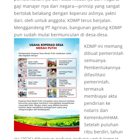
gaji manajer nya dari negara—prinsip yang sangat
bertolak belakang dengan koperasi aslinya, yakni
dari, oleh untuk anggota; KDMP terus berjalan.
Menggandeng PT Agrinas, bangunan gedung KDMP
pun sudah mulai bermunculan di desa-desa.
KDMP ini memang
dibuat pemerintah
semuanya.
Pembentukannya
difasilitasi
pemerintah,
termasuk
membiayai akta
pendirian ke
notaris dan
KemenkumHAM.
Setelah puluhan
ribu berdiri, tahun
ini (2026) dibangun gedung-gedung untuk tempat