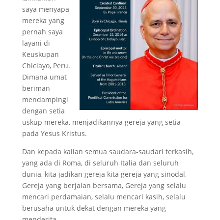
saya menyapa
mereka yang
pernah saya
layani di
Keuskupan
Chiclayo, Peru.
Dimana umat
beriman
mendampingi
dengan setia
uskup mereka, menjadikannya gereja yang setia
pada Yesus Kristus.
Dan kepada kalian semua saudara-saudari terkasih,
yang ada di Roma, di seluruh Italia dan seluruh
dunia, kita jadikan gereja kita gereja yang sinodal,
Gereja yang berjalan bersama, Gereja yang selalu
mencari perdamaian, selalu mencari kasih, selalu
berusaha untuk dekat dengan mereka yang
menderita.