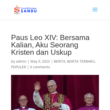
Paus Leo XIV: Bersama
Kalian, Aku Seorang
Kristen dan Uskup
by
admin
|
May 9, 2025
|
BERITA
,
BERITA TERBARU
,
POPULER
|
0 comments