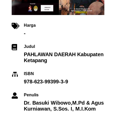

Harga
-

Judul
PAHLAWAN DAERAH Kabupaten
Ketapang

ISBN
978-623-99399-3-9

Penulis
Dr. Basuki Wibowo,M.Pd & Agus
Kurniawan, S.Sos. I, M.I.Kom